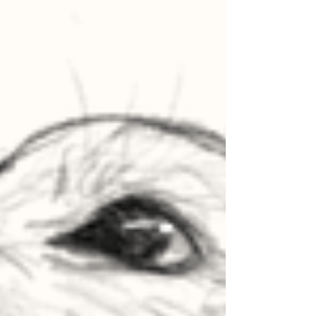
freundliche Bilder, mit Figuren aus Märchen
und Sagen, sind Schwerpunkt meiner
Arbeiten. Meine Illustrationen sollen Sie zum
Träumen anregen. Es folgt eine aktuelle
Auswahl. Baumfee, 2025 Zu Gast in der
Taverne, 2025 Kleine Bärenquappe, 2021
Studie Fuchs, 2025 schnelle Skizze zweier
ungew